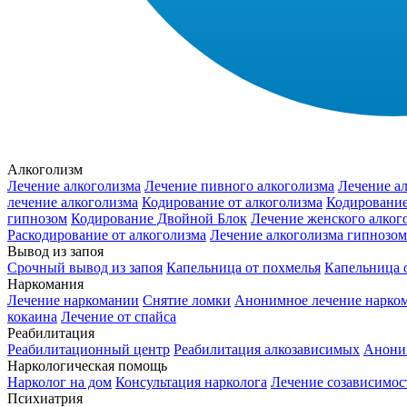
Алкоголизм
Лечение алкоголизма
Лечение пивного алкоголизма
Лечение ал
лечение алкоголизма
Кодирование от алкоголизма
Кодирование
гипнозом
Кодирование Двойной Блок
Лечение женского алког
Раскодирование от алкоголизма
Лечение алкоголизма гипнозом
Вывод из запоя
Срочный вывод из запоя
Капельница от похмелья
Капельница о
Наркомания
Лечение наркомании
Снятие ломки
Анонимное лечение нарко
кокаина
Лечение от спайса
Реабилитация
Реабилитационный центр
Реабилитация алкозависимых
Анони
Наркологическая помощь
Нарколог на дом
Консультация нарколога
Лечение созависимос
Психиатрия