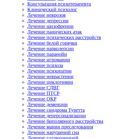
Консультация психотерапевта
Клинический психолог
Лечение неврозов
Лечение депрессии
Лечение шизофрении
Лечение панических атак
Лечение психических расстройств
Лечение белой горячки
Лечение нарколепсии
Лечение паранойи
Лечение игромании
Лечение психоза
Лечение психопатии
Лечение неврастении
Лечение циклотимии
Лечение СДВГ
Лечение ПТСР
Лечение ОКР
Лечение деменции
Лечение синдрома Туретта
Лечение деперсонализации
Лечение биполярного расстройства
Лечение мании преследования
Лечение нарушений сна
Лечение галлюцинаций