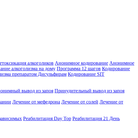
етоксикация алкоголиков
Анонимное кодирование
Анонимное
ание алкоголизма на дому
Программа 12 шагов
Кодирование
лизма препаратом Дисульфирам
Кодирование SIT
онимный вывод из запоя
Принудительный вывод из запоя
мании
Лечение от мефедрона
Лечение от солей
Лечение от
зависимых
Реабилитация Day Top
Реабилитация 21 День