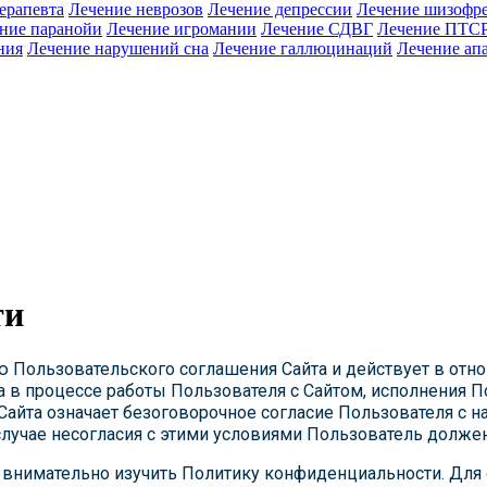
ерапевта
Лечение неврозов
Лечение депрессии
Лечение шизофр
ние паранойи
Лечение игромании
Лечение СДВГ
Лечение ПТС
ния
Лечение нарушений сна
Лечение галлюцинаций
Лечение ап
ти
ю Пользовательского соглашения Сайта и действует в отн
 в процессе работы Пользователя с Сайтом, исполнения 
Сайта означает безоговорочное согласие Пользователя с
случае несогласия с этими условиями Пользователь должен
внимательно изучить Политику конфиденциальности. Для