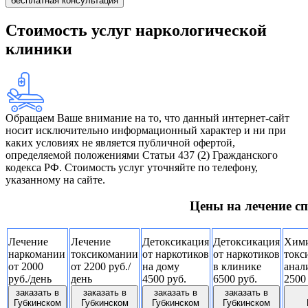
бесплатная консультация
Стоимость услуг наркологической
клиники
Обращаем Ваше внимание на то, что данный интернет-сайт
носит исключительно информационный характер и ни при
каких условиях не является публичной офертой,
определяемой положениями Статьи 437 (2) Гражданского
кодекса РФ. Стоимость услуг уточняйте по телефону,
указанному на сайте.
Цены на лечение с
Лечение
Лечение
Детоксикация
Детоксикация
Хими
наркомании
токсикомании
от наркотиков
от наркотиков
токс
от 2000
от 2200 руб./
на дому
в клинике
анал
руб./день
день
4500 руб.
6500 руб.
2500
заказать в
заказать в
заказать в
заказать в
Губкинском
Губкинском
Губкинском
Губкинском