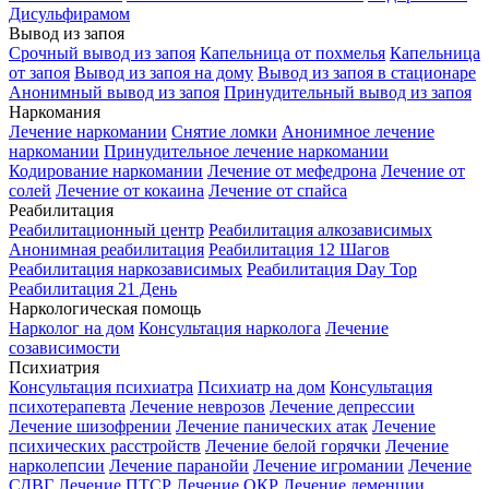
Дисульфирамом
Вывод из запоя
Срочный вывод из запоя
Капельница от похмелья
Капельница
от запоя
Вывод из запоя на дому
Вывод из запоя в стационаре
Анонимный вывод из запоя
Принудительный вывод из запоя
Наркомания
Лечение наркомании
Снятие ломки
Анонимное лечение
наркомании
Принудительное лечение наркомании
Кодирование наркомании
Лечение от мефедрона
Лечение от
солей
Лечение от кокаина
Лечение от спайса
Реабилитация
Реабилитационный центр
Реабилитация алкозависимых
Анонимная реабилитация
Реабилитация 12 Шагов
Реабилитация наркозависимых
Реабилитация Day Top
Реабилитация 21 День
Наркологическая помощь
Нарколог на дом
Консультация нарколога
Лечение
созависимости
Психиатрия
Консультация психиатра
Психиатр на дом
Консультация
психотерапевта
Лечение неврозов
Лечение депрессии
Лечение шизофрении
Лечение панических атак
Лечение
психических расстройств
Лечение белой горячки
Лечение
нарколепсии
Лечение паранойи
Лечение игромании
Лечение
СДВГ
Лечение ПТСР
Лечение ОКР
Лечение деменции