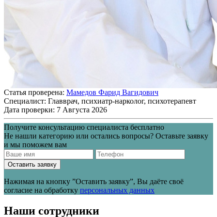
Статья проверена:
Мамедов Фарид Вагидович
Специалист:
Главврач, психиатр-нарколог, психотерапевт
Дата проверки:
7 Августа 2026
Получите консультацию специалиста бесплатно
Не нашли категорию или остались вопросы? Оставьте заявку
и мы поможем вам
Оставить заявку
Нажимая на кнопку ”Оставить заявку”, Вы даёте своё
согласие на обработку
персональных данных
Наши сотрудники