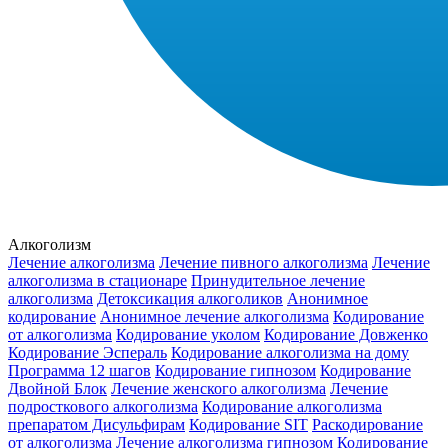
Алкоголизм
Лечение алкоголизма
Лечение пивного алкоголизма
Лечение
алкоголизма в стационаре
Принудительное лечение
алкоголизма
Детоксикация алкоголиков
Анонимное
кодирование
Анонимное лечение алкоголизма
Кодирование
от алкоголизма
Кодирование уколом
Кодирование Довженко
Кодирование Эспераль
Кодирование алкоголизма на дому
Программа 12 шагов
Кодирование гипнозом
Кодирование
Двойной Блок
Лечение женского алкоголизма
Лечение
подросткового алкоголизма
Кодирование алкоголизма
препаратом Дисульфирам
Кодирование SIT
Раскодирование
от алкоголизма
Лечение алкоголизма гипнозом
Кодирование