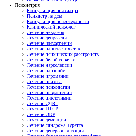
Психиатрия
Консультация психиатра
Психиатр на дом
Консультация психотерапевта
Клинический психолог
Лечение неврозов
Лечение депрессии
Лечение шизофрении
Лечение панических атак
Лечение психических расстройств
Лечение белой горячки
Лечение нарколепсии
Лечение паранойи
Лечение игромании
Лечение психоза
Лечение психопатии
Лечение неврастении
Лечение циклотимии
Лечение СДВГ
Лечение ПТСР
Лечение ОКР
Лечение деменции
Лечение синдрома Туретта
Лечение деперсонализации