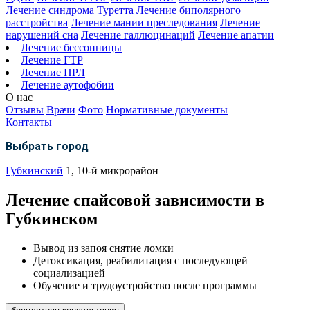
Лечение синдрома Туретта
Лечение биполярного
расстройства
Лечение мании преследования
Лечение
нарушений сна
Лечение галлюцинаций
Лечение апатии
Лечение бессонницы
Лечение ГТР
Лечение ПРЛ
Лечение аутофобии
О нас
Отзывы
Врачи
Фото
Нормативные документы
Контакты
Выбрать город
Губкинский
1, 10-й микрорайон
Лечение спайсовой зависимости в
Губкинском
Вывод из запоя снятие ломки
Детоксикация, реабилитация с последующей
социализацией
Обучение и трудоустройство после программы