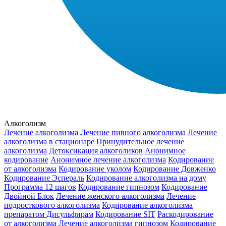
Алкоголизм
Лечение алкоголизма
Лечение пивного алкоголизма
Лечение
алкоголизма в стационаре
Принудительное лечение
алкоголизма
Детоксикация алкоголиков
Анонимное
кодирование
Анонимное лечение алкоголизма
Кодирование
от алкоголизма
Кодирование уколом
Кодирование Довженко
Кодирование Эспераль
Кодирование алкоголизма на дому
Программа 12 шагов
Кодирование гипнозом
Кодирование
Двойной Блок
Лечение женского алкоголизма
Лечение
подросткового алкоголизма
Кодирование алкоголизма
препаратом Дисульфирам
Кодирование SIT
Раскодирование
от алкоголизма
Лечение алкоголизма гипнозом
Кодирование