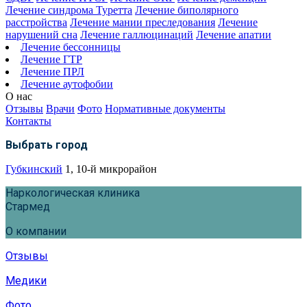
Лечение синдрома Туретта
Лечение биполярного
расстройства
Лечение мании преследования
Лечение
нарушений сна
Лечение галлюцинаций
Лечение апатии
Лечение бессонницы
Лечение ГТР
Лечение ПРЛ
Лечение аутофобии
О нас
Отзывы
Врачи
Фото
Нормативные документы
Контакты
Выбрать город
Губкинский
1, 10-й микрорайон
Наркологическая клиника
Стармед
О компании
Отзывы
Медики
Фото