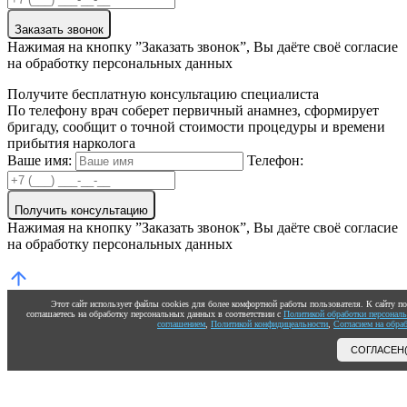
Заказать звонок
Нажимая на кнопку ”Заказать звонок”, Вы даёте своё согласие
на обработку персональных данных
Получите бесплатную консультацию специалиста
По телефону врач соберет первичный анамнез, сформирует
бригаду, сообщит о точной стоимости процедуры и времени
прибытия нарколога
Ваше имя:
Телефон:
Получить консультацию
Нажимая на кнопку ”Заказать звонок”, Вы даёте своё согласие
на обработку персональных данных
Этот сайт использует файлы cookies для более комфортной работы пользователя. К сайту 
соглашаетесь на обработку персональных данных в соответствии с
Политикой обработки персонал
соглашением
,
Политикой конфидицеальности
,
Согласием на обра
СОГЛАСЕН(