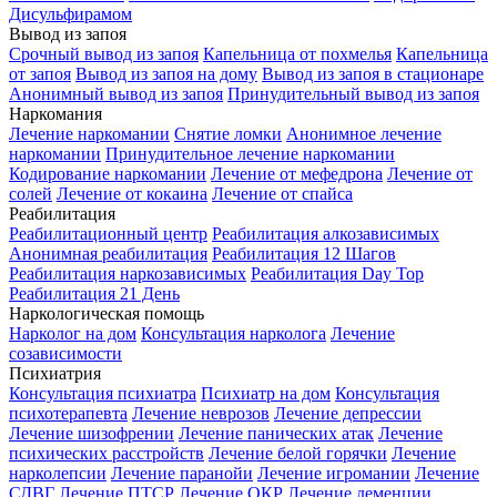
Дисульфирамом
Вывод из запоя
Срочный вывод из запоя
Капельница от похмелья
Капельница
от запоя
Вывод из запоя на дому
Вывод из запоя в стационаре
Анонимный вывод из запоя
Принудительный вывод из запоя
Наркомания
Лечение наркомании
Снятие ломки
Анонимное лечение
наркомании
Принудительное лечение наркомании
Кодирование наркомании
Лечение от мефедрона
Лечение от
солей
Лечение от кокаина
Лечение от спайса
Реабилитация
Реабилитационный центр
Реабилитация алкозависимых
Анонимная реабилитация
Реабилитация 12 Шагов
Реабилитация наркозависимых
Реабилитация Day Top
Реабилитация 21 День
Наркологическая помощь
Нарколог на дом
Консультация нарколога
Лечение
созависимости
Психиатрия
Консультация психиатра
Психиатр на дом
Консультация
психотерапевта
Лечение неврозов
Лечение депрессии
Лечение шизофрении
Лечение панических атак
Лечение
психических расстройств
Лечение белой горячки
Лечение
нарколепсии
Лечение паранойи
Лечение игромании
Лечение
СДВГ
Лечение ПТСР
Лечение ОКР
Лечение деменции