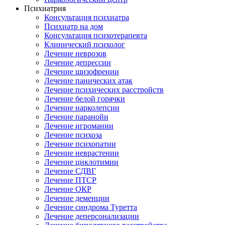
Психиатрия
Консультация психиатра
Психиатр на дом
Консультация психотерапевта
Клинический психолог
Лечение неврозов
Лечение депрессии
Лечение шизофрении
Лечение панических атак
Лечение психических расстройств
Лечение белой горячки
Лечение нарколепсии
Лечение паранойи
Лечение игромании
Лечение психоза
Лечение психопатии
Лечение неврастении
Лечение циклотимии
Лечение СДВГ
Лечение ПТСР
Лечение ОКР
Лечение деменции
Лечение синдрома Туретта
Лечение деперсонализации