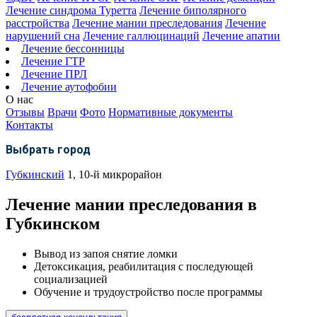
Лечение синдрома Туретта
Лечение биполярного
расстройства
Лечение мании преследования
Лечение
нарушений сна
Лечение галлюцинаций
Лечение апатии
Лечение бессонницы
Лечение ГТР
Лечение ПРЛ
Лечение аутофобии
О нас
Отзывы
Врачи
Фото
Нормативные документы
Контакты
Выбрать город
Губкинский
1, 10-й микрорайон
Лечение мании преследования в
Губкинском
Вывод из запоя снятие ломки
Детоксикация, реабилитация с последующей
социализацией
Обучение и трудоустройство после программы