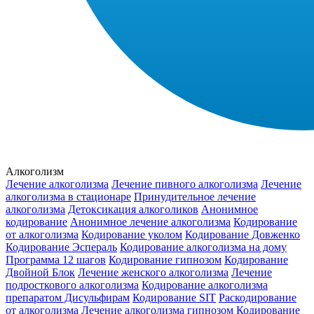
Алкоголизм
Лечение алкоголизма
Лечение пивного алкоголизма
Лечение
алкоголизма в стационаре
Принудительное лечение
алкоголизма
Детоксикация алкоголиков
Анонимное
кодирование
Анонимное лечение алкоголизма
Кодирование
от алкоголизма
Кодирование уколом
Кодирование Довженко
Кодирование Эспераль
Кодирование алкоголизма на дому
Программа 12 шагов
Кодирование гипнозом
Кодирование
Двойной Блок
Лечение женского алкоголизма
Лечение
подросткового алкоголизма
Кодирование алкоголизма
препаратом Дисульфирам
Кодирование SIT
Раскодирование
от алкоголизма
Лечение алкоголизма гипнозом
Кодирование