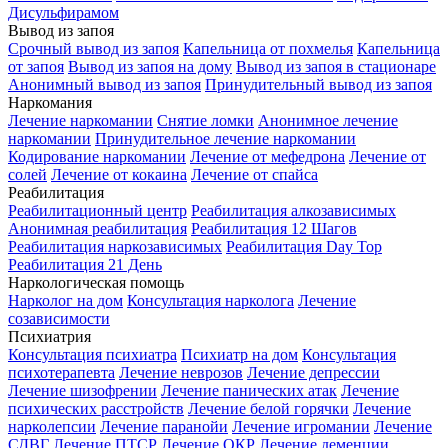
Дисульфирамом
Вывод из запоя
Срочный вывод из запоя
Капельница от похмелья
Капельница
от запоя
Вывод из запоя на дому
Вывод из запоя в стационаре
Анонимный вывод из запоя
Принудительный вывод из запоя
Наркомания
Лечение наркомании
Снятие ломки
Анонимное лечение
наркомании
Принудительное лечение наркомании
Кодирование наркомании
Лечение от мефедрона
Лечение от
солей
Лечение от кокаина
Лечение от спайса
Реабилитация
Реабилитационный центр
Реабилитация алкозависимых
Анонимная реабилитация
Реабилитация 12 Шагов
Реабилитация наркозависимых
Реабилитация Day Top
Реабилитация 21 День
Наркологическая помощь
Нарколог на дом
Консультация нарколога
Лечение
созависимости
Психиатрия
Консультация психиатра
Психиатр на дом
Консультация
психотерапевта
Лечение неврозов
Лечение депрессии
Лечение шизофрении
Лечение панических атак
Лечение
психических расстройств
Лечение белой горячки
Лечение
нарколепсии
Лечение паранойи
Лечение игромании
Лечение
СДВГ
Лечение ПТСР
Лечение ОКР
Лечение деменции