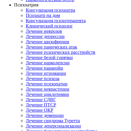
Психиатрия
Консультация психиатра
Психиатр на дом
Консультация психотерапевта
Клинический психолог
Лечение неврозов
Лечение депрессии
Лечение шизофрении
Лечение панических атак
Лечение психических расстройств
Лечение белой горячки
Лечение нарколепсии
Лечение паранойи
Лечение игромании
Лечение психоза
Лечение психопатии
Лечение неврастении
Лечение циклотимии
Лечение СДВГ
Лечение ПТСР
Лечение ОКР
Лечение деменции
Лечение синдрома Туретта
Лечение деперсонализации