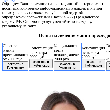
Обращаем Ваше внимание на то, что данный интернет-сайт
носит исключительно информационный характер и ни при
каких условиях не является публичной офертой,
определяемой положениями Статьи 437 (2) Гражданского
кодекса РФ. Стоимость услуг уточняйте по телефону,
указанному на сайте.
Цены на лечение мании преслед
Лечение
Консультация
В
Консультация
Консультация
мании
врача-
п
психиатра
психолога
преследования
психотерапевта
н
2000 руб.
2000 руб.
от 2000 руб.
2000 руб.
49
заказать в
заказать в
заказать в
заказать в
Губкинском
Губкинском
Губкинском
Губкинском
Г