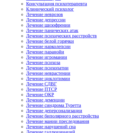
Консультация психотерапевта
Клинический психолог
Лечение неврозов
Лечение депрессии
Лечение шизофрении
Лечение панических атак
Лечение психических расстройств
Лечение белой горячки
Лечение нарколепсии
Лечение паранойи
Лечение игромании
Лечение психоза
Лечение психопатии
Лечение неврастении
Лечение циклотимии
Лечение СДВГ
Лечение ПТСР
Лечение ОКР
Лечение деменции
Лечение синдрома Туретта
Лечение деперсонализации
Лечение биполярного расстройства
Лечение мании преследования
Лечение нарушений сна
Лечение галлюцинаций