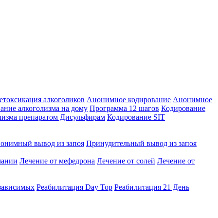
етоксикация алкоголиков
Анонимное кодирование
Анонимное
ание алкоголизма на дому
Программа 12 шагов
Кодирование
лизма препаратом Дисульфирам
Кодирование SIT
онимный вывод из запоя
Принудительный вывод из запоя
мании
Лечение от мефедрона
Лечение от солей
Лечение от
зависимых
Реабилитация Day Top
Реабилитация 21 День