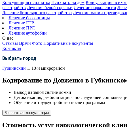
Консультация психиатра
Психиатр на дом
Консультация психот
расстройств
Лечение белой горячки
Лечение нарколепсии
Лече
Лечение биполярного расстройства
Лечение мании преследова
Лечение бессонницы
Лечение ГТР
Лечение ПРЛ
Лечение аутофобии
О нас
Отзывы
Врачи
Фото
Нормативные документы
Контакты
Выбрать город
Губкинский
1, 10-й микрорайон
Кодирование по Довженко в Губкинско
Вывод из запоя снятие ломки
Детоксикация, реабилитация с последующей социализац
Обучение и трудоустройство после программы
бесплатная консультация
Стоимость услуг наркологической кли