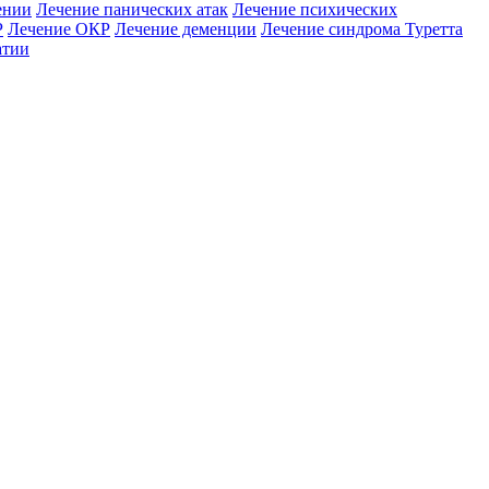
ении
Лечение панических атак
Лечение психических
Р
Лечение ОКР
Лечение деменции
Лечение синдрома Туретта
атии