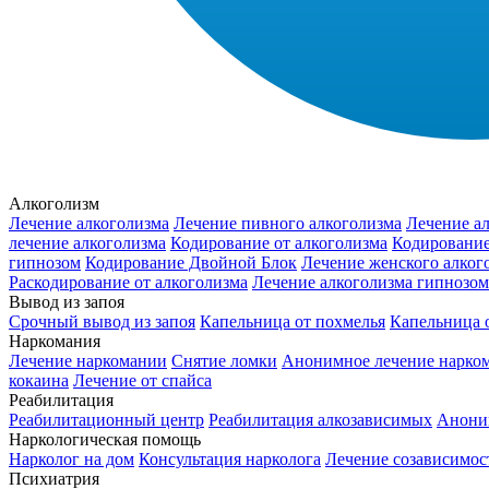
Алкоголизм
Лечение алкоголизма
Лечение пивного алкоголизма
Лечение ал
лечение алкоголизма
Кодирование от алкоголизма
Кодирование
гипнозом
Кодирование Двойной Блок
Лечение женского алког
Раскодирование от алкоголизма
Лечение алкоголизма гипнозом
Вывод из запоя
Срочный вывод из запоя
Капельница от похмелья
Капельница о
Наркомания
Лечение наркомании
Снятие ломки
Анонимное лечение нарко
кокаина
Лечение от спайса
Реабилитация
Реабилитационный центр
Реабилитация алкозависимых
Анони
Наркологическая помощь
Нарколог на дом
Консультация нарколога
Лечение созависимос
Психиатрия