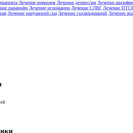
ерапевта
Лечение неврозов
Лечение депрессии
Лечение шизофр
ние паранойи
Лечение игромании
Лечение СДВГ
Лечение ПТС
ния
Лечение нарушений сна
Лечение галлюцинаций
Лечение ап
м
ией
ники